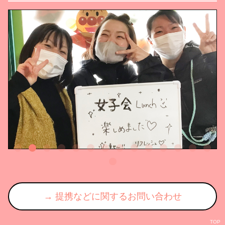
ら過去何度かやり取りしたことがあっ
なくて悩むママたくさんいま
て、 どれもがそれはもうひどかった
の子のためにって思うからこ
からです。 もちろん児相に関わる全
もわかる。 でもミルクだって全然い
ての職員さんがそうとは 思っていま
い。 だって、だってよ？ 私たち現場
せん。 熱量があり、心から児童と保
でたーーーーーくさんのお子
護者の力になりたい、 助けになりた
る。 そこで、はいこの子母乳―、
いと思ってる方もいらっしゃると 思
お、この子ミルクー、 はい
います。 でもね、そもそもこのご時
子混合ですーーー って見ても接して
世でも電話一本で個人情報 開示しろ
もわかんないよ？？ 絶対わからんで
と上から言う。出来ないと言えば怒鳴
す。そんなことより大事にし
るような 人が組織にいて、どうやっ
良いのはママのメンタルです。 
て寄り添うんだろう。 私の人生で震
は追々詳しくお伝えします。 子ども
えるほどの怒りって片手くらいあるけ
が大人になって指しゃぶりし
ど、 そのうちのひとつ。児相。 1人の
こで 初めて「おや？」って
命を預かるという重圧を24時間365日
いし、抱っこグセが つくと
やっている 母親を軽く見るな。そし
モロすぎる神話もありますけど
て心が壊れるほどのことも あるとい
っこじゃないと学校行けない
うことを一ミリも理解していないよう
なったなら 悩めばいいんじ
→ 提携などに関するお問い合わせ
な、 会ったこともない相手に怒鳴る
かね。 なんで世の中の育児にまつわ
ような人間性の人が 親子の人生に関
るものは「正解」を 出した
わらないでほしい。 認知度がミジン
まったく理解できませんが、 500の親
TOP