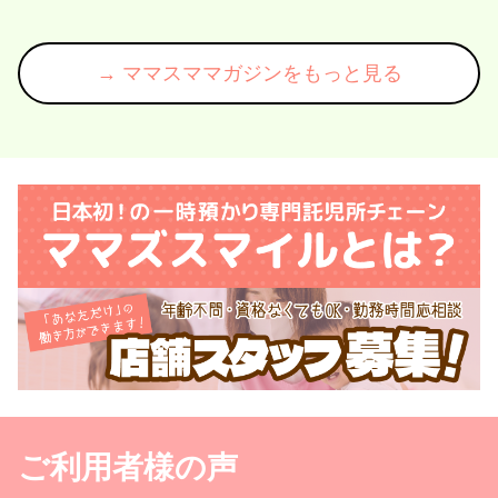
依存しちゃうと痛い目に遭う
た。 さて、そんな出張に向かう時あ
ですよ。 三歳神話とかもうヘソで茶
る店舗の スタッフさんから連絡が入
どころかチャイ沸かせるわ。 色々あ
りました。 私の仕事のほとんどは
→ ママスママガジンをもっと見る
る神話に心悩ましてる若手マ
LINEで完結することが多い のですけ
しら？ ってか、いらっしゃ
ど、電話はよほどの急ぎとかなので
で相談されたのよね。 一時預かり専
なんだなんだと確認したら「児相から
門立ち上げて15年目。 ご存
ある利用者の 情報開示」だったんで
に毎日違う子が何人もいらっ
す。 もちろんマニュアルで一切の個
す。 利用者何万人だろ？ もうよくわ
人情報開示を その場ですることはな
からないけどでも断言する、
いのですけど、いやほんとに もう何
う。 神話は神話です。ただの神話で
度目かわからんけど、 「なんでそん
す。 リンゴ拾って子ども出
なに上からなの？？」 しかもよ？今
と同じくらい神話です。 こうのとり
時一本の電話で横柄に上から 「○○の
が子ども運んでくれたのと同
利用状況教えて」って言われてさ、
な、 つまり「ないないない
わかりましたー♡って教える施設って
す。 特に新米ママが悩むひとつに母
あるの？？ なんならスタッフさんが
乳神話がありますね？ 母乳
きちんとマニュアル通りに 店頭では
どもが強く丈夫に育つとかで
無理、本部に問い合わせてと言ったら
ね。 母乳が出て、あげたいわって思
怒鳴られるっていう苦笑。 マジでう
えばあげたら良い。 なかなか出ない
ご利用者様の声
ちのかわいこちゃんに何してくれてん
のに「あげなきゃ」は思わな
だよ。 私は児相が嫌いです。 なぜな
いと私は思います。 母乳が上手に出