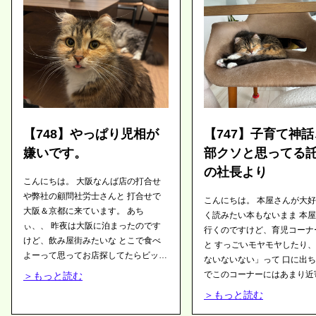
【748】やっぱり児相が
【747】子育て神
嫌いです。
部クソと思ってる
の社長より
こんにちは。 大阪なんば店の打合せ
や弊社の顧問社労士さんと 打合せで
こんにちは。 本屋さんが大
大阪＆京都に来ています。 あち
く読みたい本もないまま 本
ぃ、、 昨夜は大阪に泊まったのです
行くのですけど、育児コーナ
けど、飲み屋街みたいな とこで食べ
と すっごいモヤモヤしたり
よーって思ってお店探してたらビック
ないないない」って 口に出
リ するくらい喫煙可能店が多い( ;∀;)
でこのコーナーにはあまり近
＞もっと読む
都内は可能なお店の方が少ないイメー
ようにしています苦笑。 ほんと思う
＞もっと読む
ジだから こんな小さな日本でもなん
のですけど、育児メソッドっ
か違いってあるのねって 思いまし