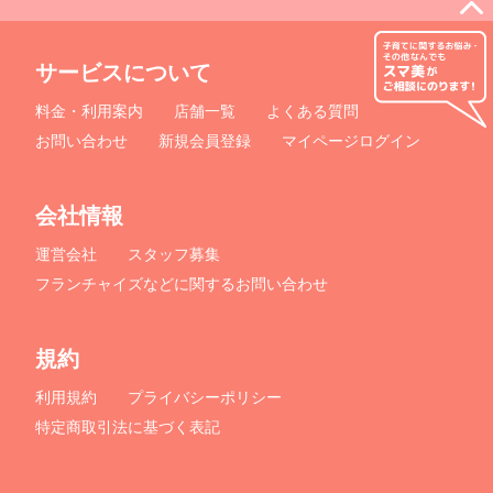
コの自分を呪うわ。 児相に行かなく
子がいたら500の子育てがあ
ても良いように絶対すると誓いまし
カレーもその家のつくり方っ
た。 ☆公式インスタフォローしてくれ
独自の工夫が あったりする
サービスについて
たら嬉しいです！ <a
で、「この作り方が正解」 
href="https://www.instagram.com/mamas_smile_official/"
いじゃないですか。 神話を疑うくら
料金・利用案内
店舗一覧
よくある質問
target="_blank" rel="noopener">ぜひ
いでちょうど良いと思います。 ☆
お問い合わせ
新規会員登録
マイページログイン
フォローしてのぞいてみてください
インスタフォローしてくれた
(^^)/ @mamas_smile_official</a> <div
です！ <a
class="magazine_template_mainImg__trDT7">
href="https://www.instagram.
会社情報
<img src ="https://images.microcms-
target="_blank" rel="noope
assets.io/assets/c0a798d40a484b84a3e4214576d4526f/d83be25c8cd2407
フォローしてのぞいてみてく
運営会社
スタッフ募集
width="4032" height="3024"></div>
(^^)/ @mamas_smile_official</a>
フランチャイズなどに関するお問い合わせ
class="magazine_template_
<img src ="https://images.mi
assets.io/assets/c0a798d
規約
width="4032" height="3024">
利用規約
プライバシーポリシー
特定商取引法に基づく表記