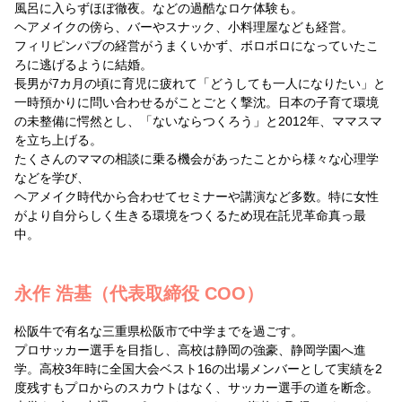
風呂に入らずほぼ徹夜。などの過酷なロケ体験も。
ヘアメイクの傍ら、バーやスナック、小料理屋なども経営。
フィリピンパブの経営がうまくいかず、ボロボロになっていたこ
ろに逃げるように結婚。
長男が7カ月の頃に育児に疲れて「どうしても一人になりたい」と
一時預かりに問い合わせるがことごとく撃沈。日本の子育て環境
の未整備に愕然とし、「ないならつくろう」と2012年、ママスマ
を立ち上げる。
たくさんのママの相談に乗る機会があったことから様々な心理学
などを学び、
ヘアメイク時代から合わせてセミナーや講演など多数。特に女性
がより自分らしく生きる環境をつくるため現在託児革命真っ最
中。
永作 浩基（代表取締役 COO）
松阪牛で有名な三重県松阪市で中学までを過ごす。
プロサッカー選手を目指し、高校は静岡の強豪、静岡学園へ進
学。高校3年時に全国大会ベスト16の出場メンバーとして実績を2
度残すもプロからのスカウトはなく、サッカー選手の道を断念。