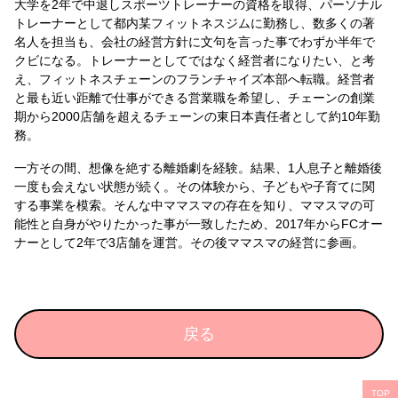
大学を2年で中退しスポーツトレーナーの資格を取得、パーソナル
トレーナーとして都内某フィットネスジムに勤務し、数多くの著
名人を担当も、会社の経営方針に文句を言った事でわずか半年で
クビになる。トレーナーとしてではなく経営者になりたい、と考
え、フィットネスチェーンのフランチャイズ本部へ転職。経営者
と最も近い距離で仕事ができる営業職を希望し、チェーンの創業
期から2000店舗を超えるチェーンの東日本責任者として約10年勤
務。
一方その間、想像を絶する離婚劇を経験。結果、1人息子と離婚後
一度も会えない状態が続く。その体験から、子どもや子育てに関
する事業を模索。そんな中ママスマの存在を知り、ママスマの可
能性と自身がやりたかった事が一致したため、2017年からFCオー
ナーとして2年で3店舗を運営。その後ママスマの経営に参画。
戻る
TOP